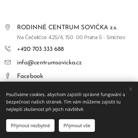
RODINNÉ CENTRUM SOVIČKA z.s.
Na Čečeličce 425/4, 150 00 Praha 5 - Smíchov
+420 703 333 688
info@centrumsovicka.cz
Facebook
Používáme cookies, abychom zajistili správné fungování a
bezpečnost našich stránek. Tím vám můžeme zajistit tu
nejlepší zkušenost při jejich návštěvě.
© 2024 Rodinné centrum Sovička z.s.
Přijmout nezbytné
Přijmout vše
Vytvořeno službou
Webnode
Cookies